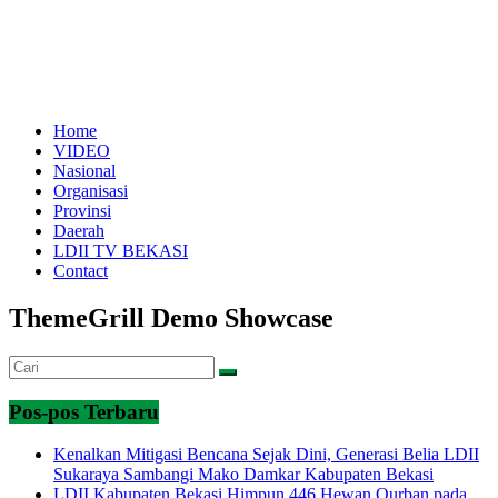
Home
VIDEO
Nasional
Organisasi
Provinsi
Daerah
LDII TV BEKASI
Contact
ThemeGrill Demo Showcase
Pos-pos Terbaru
Kenalkan Mitigasi Bencana Sejak Dini, Generasi Belia LDII
Sukaraya Sambangi Mako Damkar Kabupaten Bekasi
LDII Kabupaten Bekasi Himpun 446 Hewan Qurban pada