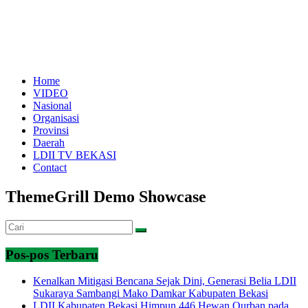
Home
VIDEO
Nasional
Organisasi
Provinsi
Daerah
LDII TV BEKASI
Contact
ThemeGrill Demo Showcase
Pos-pos Terbaru
Kenalkan Mitigasi Bencana Sejak Dini, Generasi Belia LDII
Sukaraya Sambangi Mako Damkar Kabupaten Bekasi
LDII Kabupaten Bekasi Himpun 446 Hewan Qurban pada