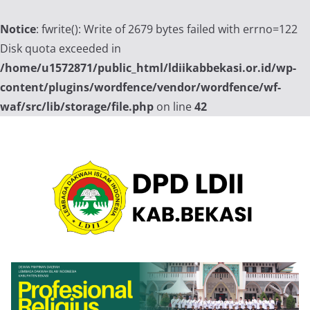
Notice
: fwrite(): Write of 2679 bytes failed with errno=122
Disk quota exceeded in
/home/u1572871/public_html/ldiikabbekasi.or.id/wp-
content/plugins/wordfence/vendor/wordfence/wf-
waf/src/lib/storage/file.php
on line
42
Skip
to
content