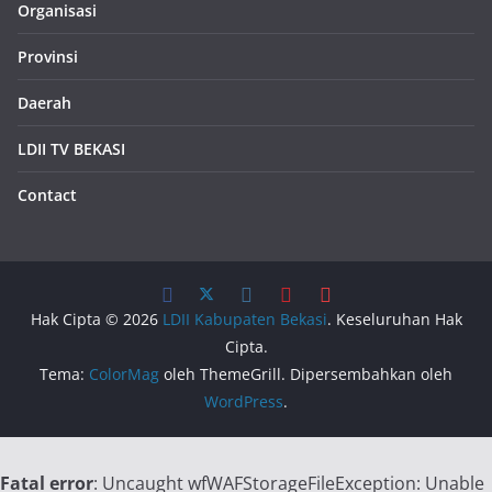
Organisasi
Provinsi
Daerah
LDII TV BEKASI
Contact
Hak Cipta © 2026
LDII Kabupaten Bekasi
. Keseluruhan Hak
Cipta.
Tema:
ColorMag
oleh ThemeGrill. Dipersembahkan oleh
WordPress
.
Fatal error
: Uncaught wfWAFStorageFileException: Unable