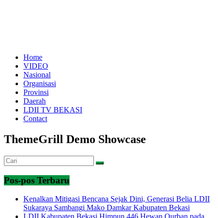
Home
VIDEO
Nasional
Organisasi
Provinsi
Daerah
LDII TV BEKASI
Contact
ThemeGrill Demo Showcase
Pos-pos Terbaru
Kenalkan Mitigasi Bencana Sejak Dini, Generasi Belia LDII
Sukaraya Sambangi Mako Damkar Kabupaten Bekasi
LDII Kabupaten Bekasi Himpun 446 Hewan Qurban pada