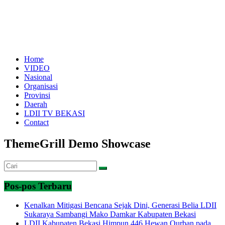
Home
VIDEO
Nasional
Organisasi
Provinsi
Daerah
LDII TV BEKASI
Contact
ThemeGrill Demo Showcase
Pos-pos Terbaru
Kenalkan Mitigasi Bencana Sejak Dini, Generasi Belia LDII
Sukaraya Sambangi Mako Damkar Kabupaten Bekasi
LDII Kabupaten Bekasi Himpun 446 Hewan Qurban pada