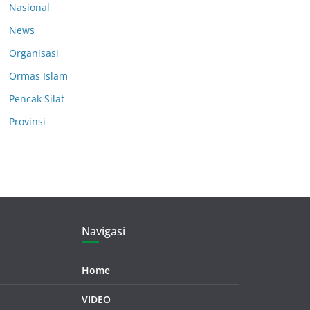
Nasional
News
Organisasi
Ormas Islam
Pencak Silat
Provinsi
Navigasi
Home
VIDEO