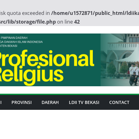
 Disk quota exceeded in
/home/u1572871/public_html/ldiika
c/lib/storage/file.php
on line
42
I
PROVINSI
DAERAH
LDII TV BEKASI
CONTACT