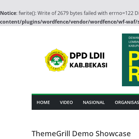
Notice
: fwrite(): Write of 2679 bytes failed with errno=122
content/plugins/wordfence/vendor/wordfence/wf-waf/sr
Skip
to
content
HOME
VIDEO
NASIONAL
ORGANISAS
ThemeGrill Demo Showcase