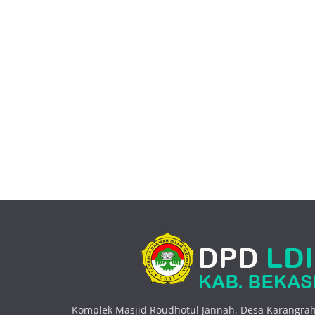
Komplek Masjid Roudhotul Jannah, Desa Karangrah