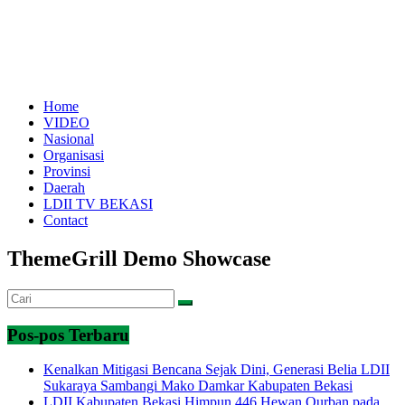
Home
VIDEO
Nasional
Organisasi
Provinsi
Daerah
LDII TV BEKASI
Contact
ThemeGrill Demo Showcase
Pos-pos Terbaru
Kenalkan Mitigasi Bencana Sejak Dini, Generasi Belia LDII
Sukaraya Sambangi Mako Damkar Kabupaten Bekasi
LDII Kabupaten Bekasi Himpun 446 Hewan Qurban pada