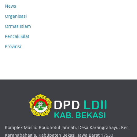
News
Organisasi
Ormas Islam
Pencak Silat
Provinsi
Komplek Masjid Roudhotul Jannah, Desa Karangrahayu, Kec.
Karangbahagia, Kabupaten Bekasi, Jawa Barat 17530