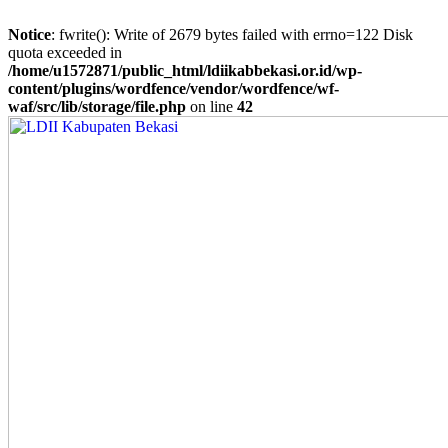
Notice
: fwrite(): Write of 2679 bytes failed with errno=122 Disk
quota exceeded in
/home/u1572871/public_html/ldiikabbekasi.or.id/wp-
content/plugins/wordfence/vendor/wordfence/wf-
waf/src/lib/storage/file.php
on line
42
Skip
to
content