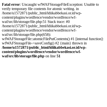
Fatal error
: Uncaught wfWAFStorageFileException: Unable to
verify temporary file contents for atomic writing. in
/home/u1572871/public_html/ldiikabbekasi.or.id/wp-
content/plugins/wordfence/vendor/wordfence/wf-
waf/src/lib/storage/file.php:51 Stack trace: #0
/home/u1572871/public_html/ldiikabbekasi.or.id/wp-
content/plugins/wordfence/vendor/wordfence/wf-
waf/src/lib/storage/file.php(658):
wfWAFStorageFile::atomicFilePutContents() #1 [internal function]:
wfWAFStorageFile->saveConfig() #2 {main} thrown in
/home/u1572871/public_html/ldiikabbekasi.or.id/wp-
content/plugins/wordfence/vendor/wordfence/wf-
waf/src/lib/storage/file.php
on line
51