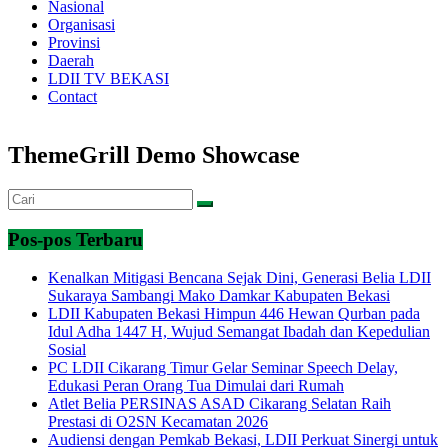
Nasional
Organisasi
Provinsi
Daerah
LDII TV BEKASI
Contact
ThemeGrill Demo Showcase
Pos-pos Terbaru
Kenalkan Mitigasi Bencana Sejak Dini, Generasi Belia LDII
Sukaraya Sambangi Mako Damkar Kabupaten Bekasi
LDII Kabupaten Bekasi Himpun 446 Hewan Qurban pada
Idul Adha 1447 H, Wujud Semangat Ibadah dan Kepedulian
Sosial
PC LDII Cikarang Timur Gelar Seminar Speech Delay,
Edukasi Peran Orang Tua Dimulai dari Rumah
Atlet Belia PERSINAS ASAD Cikarang Selatan Raih
Prestasi di O2SN Kecamatan 2026
Audiensi dengan Pemkab Bekasi, LDII Perkuat Sinergi untuk