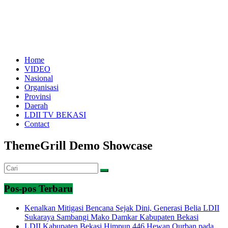
Home
VIDEO
Nasional
Organisasi
Provinsi
Daerah
LDII TV BEKASI
Contact
ThemeGrill Demo Showcase
Pos-pos Terbaru
Kenalkan Mitigasi Bencana Sejak Dini, Generasi Belia LDII
Sukaraya Sambangi Mako Damkar Kabupaten Bekasi
LDII Kabupaten Bekasi Himpun 446 Hewan Qurban pada