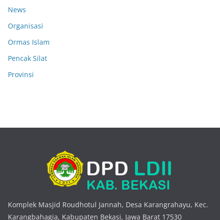
News
Organisasi
Ormas Islam
Pencak Silat
Provinsi
Komplek Masjid Roudhotul Jannah, Desa Karangrahayu, Kec.
Karangbahagia, Kabupaten Bekasi, Jawa Barat 17530